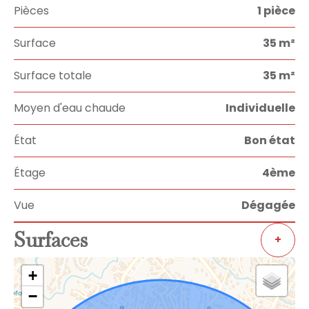
Pièces
1 pièce
Surface
35 m²
Surface totale
35 m²
Moyen d'eau chaude
Individuelle
État
Bon état
Étage
4ème
Vue
Dégagée
Surfaces
+
+
−