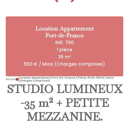
Location Appartement
Fort-de-France
Réf. 760
1 pièce
35 m²
550 € / Mois (Charges comprises)
Location Appartement Fort-De-France, 1 Pièce, 35 M², 550 € / Mois
Accueil
(Charges Comprises)
STUDIO LUMINEUX
-35 m² + PETITE
MEZZANINE.