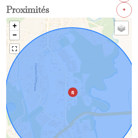
Proximités
+
+
−