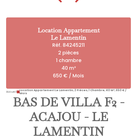
Location Appartement
Le Lamentin
Réf. 84245211
2 pièces
1 chambre
40 m²
650 € / Mois
Location Appartement Le Lamentin, 2 Pièces, 1 Chambre, 40 M², 650 € /
Accueil
Mois
BAS DE VILLA F2 -
ACAJOU - LE
LAMENTIN