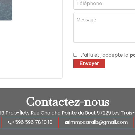
J’ai lu et j'accepte la
po
Envoyer
Contactez-nous
 Trois-Îlets
Rue Cha cha Pointe du Bout
97229
Les Trois-
+596 596 78 10 10
immocaraib@gmail.com