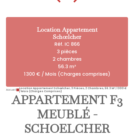
Location Appartement
Schœlcher
Réf. IC 866
3 pièces
2 chambres
56.3 m²
1 300 € / Mois (Charges comprises)
Location Appartement Schœlcher, 3 Pièces, 2 Chambres, 56.3 M², 1 300 €
Accueil
/ Mois (Charges Comprises)
APPARTEMENT F3
MEUBLÉ -
SCHOELCHER