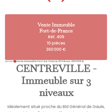
Vente Immeuble
Fort-de-France
Réf. 409
10 pièces
360 000 €
Accueil
Vente Immeuble Fort-De-France, 10 Pièces, 360 000 €
CENTREVILLE -
Immeuble sur 3
niveaux
Idéalement situé proche du Bld Général de Gaule,