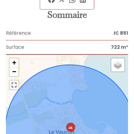
Sommaire
Référence
IC 851
Surface
722 m²
+
−