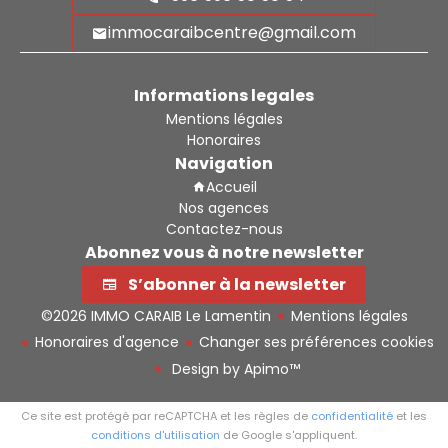
immocaraibcentre@gmail.com
Informations legales
Mentions légales
Honoraires
Navigation
Accueil
Nos agences
Contactez-nous
Abonnez vous à notre newsletter
S’abonner à la newsletter
©2026 IMMO CARAIB Le Lamentin
Mentions légales
Honoraires d'agence
Changer ses préférences cookies
Design by
Apimo™
Ce site est protégé par reCAPTCHA et les règles de
confidentialité
et les
conditions d'utilisation
de Google s'appliquent.