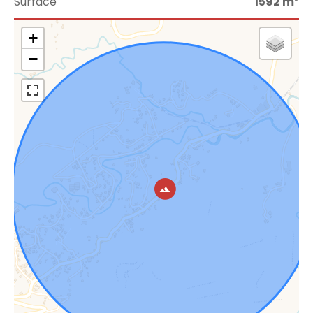
Surface
1592 m²
+
−