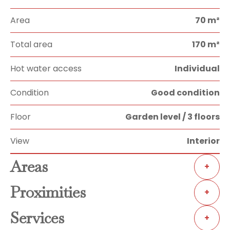
Area
70 m²
Total area
170 m²
Hot water access
Individual
Condition
Good condition
Floor
Garden level / 3 floors
View
Interior
Areas
+
Proximities
+
Services
+